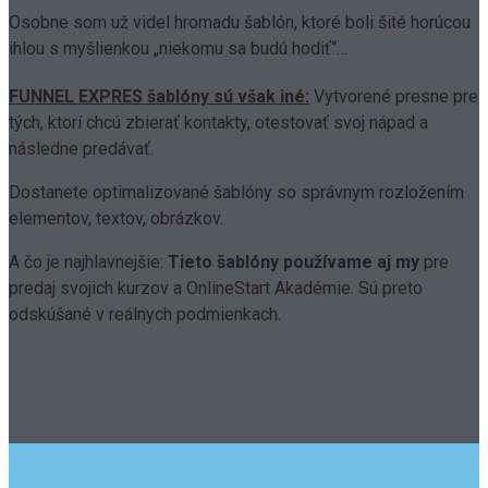
Osobne som už videl hromadu šablón, ktoré boli šité horúcou
ihlou s myšlienkou „niekomu sa budú hodiť“…
FUNNEL EXPRES šablóny sú však iné:
Vytvorené presne pre
tých, ktorí chcú zbierať kontakty, otestovať svoj nápad a
následne predávať.
Dostanete optimalizované šablóny so správnym rozložením
elementov, textov, obrázkov.
A čo je najhlavnejšie:
Tieto šablóny používame aj my
pre
predaj svojich kurzov a OnlineStart Akadémie. Sú preto
odskúšané v reálnych podmienkach.