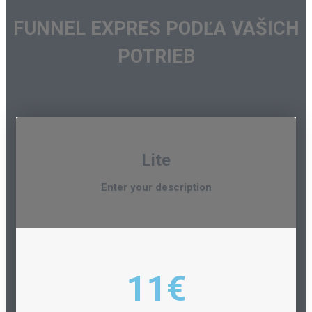
FUNNEL EXPRES PODĽA VAŠICH
POTRIEB
Lite
Enter your description
11€