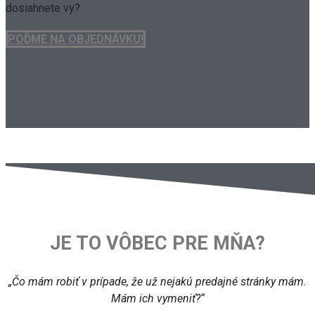
dosiahnete vy?
POĎME NA OBJEDNÁVKU!
JE TO VÔBEC PRE MŇA?
„Čo mám robiť v prípade, že už nejakú predajné stránky mám.
Mám ich vymeniť?“