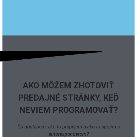
AKO MÔŽEM ZHOTOVIŤ
PREDAJNÉ STRÁNKY, KEĎ
NEVIEM PROGRAMOVAŤ?
Čo dostanem, ako to prepíšem a ako to spojím s
autoresponderom?