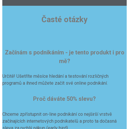
Časté otázky
Začínám s podnikáním - je tento produkt i pro
mě?
Určitě! Ušetříte měsíce hledání a testování rozličných
programů a ihned můžete začít své online podnikání.
Proč dáváte 50% slevu?
Chceme zpřístupnit on-line podnikání co nejširší vrstvě
začínajících internetových podnikatelů a proto ta dočasná
sleva za rychlý nákup (early bird).