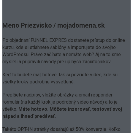
Meno Priezvisko / mojadomena.sk
Po objednaní FUNNEL EXPRES dostanete prístup do online
kurzu, kde si stiahnete šablóny a importujete do svojho
WordPressu. Práve začínate a nemáte web? Aj na to sme
mysleli a pripravili návody pre úplných začiatočníkov.
Keď to budete mať hotové, tak si pozriete video, kde sú
všetky kroky podrobne vysvetlené.
Prepíšete nadpisy, vložíte obrázky a email responder
formulár (na každý krok je podrobný video návod) a to je
všetko.
Máte hotovo. Môžete inzerovať, testovať svoj
nápad a ihneď predávať.
Takéto OPT-IN stránky dosahujú až 50% konverzie. Koľko