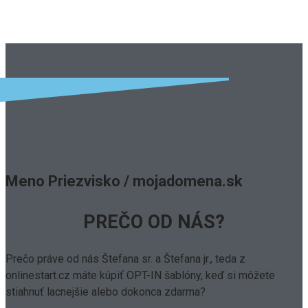
Meno Priezvisko / mojadomena.sk
PREČO OD NÁS?
Prečo práve od nás Štefana sr. a Štefana jr., teda z
onlinestart.cz máte kúpiť OPT-IN šablóny, keď si môžete
stiahnuť lacnejšie alebo dokonca zdarma?