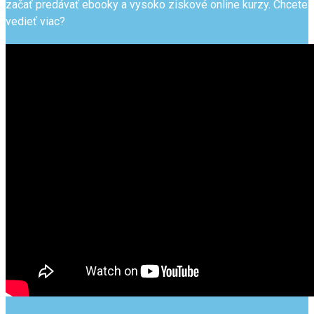
začať predávať ebooky a vysoko ziskové online kurzy. Chcete
vedieť viac?